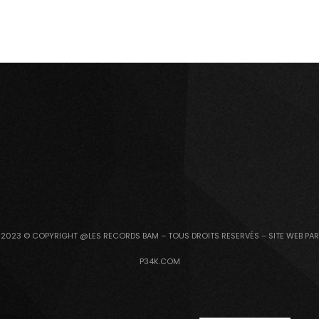
2023 © COPYRIGHT @LES RECORDS BAM – TOUS DROITS RESERVÉS – SITE WEB PAR
P34K.COM